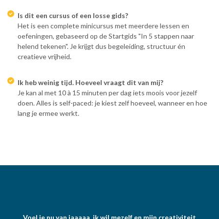
Is dit een cursus of een losse gids?
Het is een complete minicursus met meerdere lessen en
oefeningen, gebaseerd op de Startgids "In 5 stappen naar
helend tekenen". Je krijgt dus begeleiding, structuur én
creatieve vrijheid.
Ik heb weinig tijd. Hoeveel vraagt dit van mij?
Je kan al met 10 à 15 minuten per dag iets moois voor jezelf
doen. Alles is self-paced: je kiest zelf hoeveel, wanneer en hoe
lang je ermee werkt.
Voel je nu van jaaaaa, ik wil mezelf en mijn creativiteit